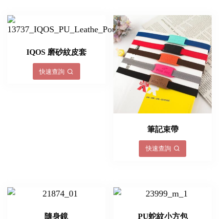
IQOS 磨砂紋皮套
快速查詢
筆記束帶
快速查詢
隨身鏡
PU蛇紋小方包