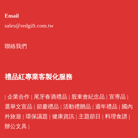
Email
sales@redgift.com.tw
聯絡我們
禮品紅專業客製化服務
|
企業合作
|
尾牙春酒禮品
|
股東會紀念品
|
宣導品
|
選舉文宣品
|
節慶禮品
|
活動禮贈品
|
週年禮品
|
國內
外旅遊
|
環保議題
|
健康資訊
|
主題節日
|
料理食譜
|
辦公文具
|