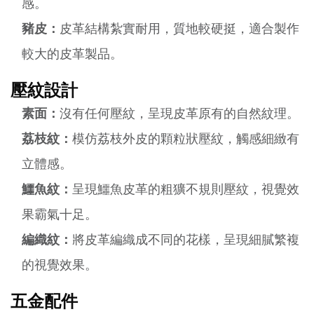
感。
豬皮：
皮革結構紮實耐用，質地較硬挺，適合製作
較大的皮革製品。
壓紋設計
素面：
沒有任何壓紋，呈現皮革原有的自然紋理。
荔枝紋：
模仿荔枝外皮的顆粒狀壓紋，觸感細緻有
立體感。
鱷魚紋：
呈現鱷魚皮革的粗獷不規則壓紋，視覺效
果霸氣十足。
編織紋：
將皮革編織成不同的花樣，呈現細膩繁複
的視覺效果。
五金配件