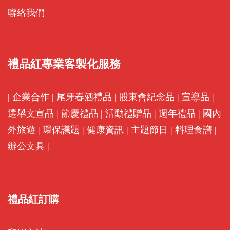
聯絡我們
禮品紅專業客製化服務
|
企業合作
|
尾牙春酒禮品
|
股東會紀念品
|
宣導品
|
選舉文宣品
|
節慶禮品
|
活動禮贈品
|
週年禮品
|
國內
外旅遊
|
環保議題
|
健康資訊
|
主題節日
|
料理食譜
|
辦公文具
|
禮品紅訂購