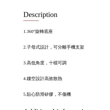
Description
1.360°旋轉底座
2.子母式設計，可分離手機支架
3.高低角度，十檔可調
4.鏤空設計高效散熱
5.貼心防滑矽膠，不傷機