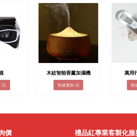
鏡
木紋智能香薰加濕機
萬用
詢
快速查詢
快
詢價
禮品紅專業客製化服