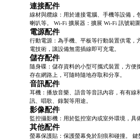
連接配件
線材與纜線：用於連接電腦、手機等設備，
喇叭等。 Wi-Fi 擴展器：擴展 Wi-Fi 訊
電源配件
行動電源：為手機、平板等行動裝置供電，方
電技術，讓設備無需插線即可充電。
儲存配件
隨身碟：儲存資料的小型可攜式裝置，方便攜
存在網路上，可隨時隨地存取和分享。
音訊配件
耳機：播放音樂、語音等音訊內容，有有線和
訊、唱歌、錄製等用途。
影像配件
監控攝影機：用於監控室內或室外環境，具
其他配件
螢幕保護貼：保護螢幕免於刮痕和碰撞。 鍵