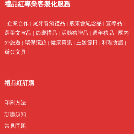
禮品紅專業客製化服務
|
企業合作
|
尾牙春酒禮品
|
股東會紀念品
|
宣導品
|
選舉文宣品
|
節慶禮品
|
活動禮贈品
|
週年禮品
|
國內
外旅遊
|
環保議題
|
健康資訊
|
主題節日
|
料理食譜
|
辦公文具
|
禮品紅訂購
印刷方法
訂購須知
常見問題