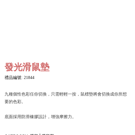
發光滑鼠墊
禮品編號: 21844
九種個性色彩任你切換，只需輕輕一按，鼠標墊將會切換成你所想
要的色彩。
底面採用防滑橡膠設計，增強摩擦力。