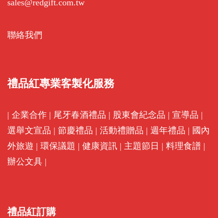
sales@redgift.com.tw
聯絡我們
禮品紅專業客製化服務
|
企業合作
|
尾牙春酒禮品
|
股東會紀念品
|
宣導品
|
選舉文宣品
|
節慶禮品
|
活動禮贈品
|
週年禮品
|
國內
外旅遊
|
環保議題
|
健康資訊
|
主題節日
|
料理食譜
|
辦公文具
|
禮品紅訂購