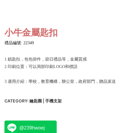
小牛金屬匙扣
禮品編號: 22349
1.鎖匙扣，包包掛件，節日禮品等，金屬質感
2.印刷位置：可以局部印刷LOGO和標語
3.適用介紹：學校，教育機構，辦公室，政府部門，贈品派送
CATEGORY:
鑰匙圈 | 手機支架
@239hwoej