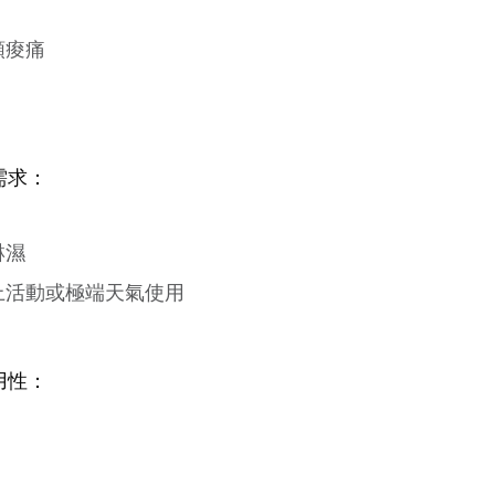
頸痠痛
需求：
淋濕
上活動或極端天氣使用
用性：