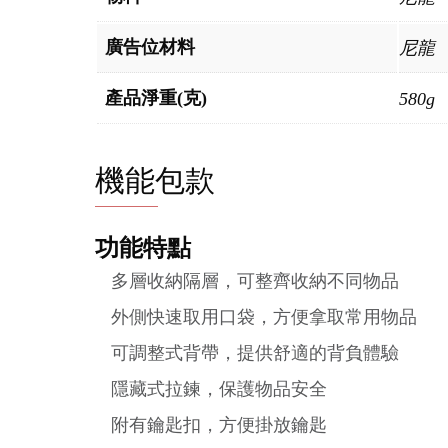
廣告位材料
尼龍
產品淨重(克)
580g
機能包款
功能特點
多層收納隔層，可整齊收納不同物品
外側快速取用口袋，方便拿取常用物品
可調整式背帶，提供舒適的背負體驗
隱藏式拉鍊，保護物品安全
附有鑰匙扣，方便掛放鑰匙