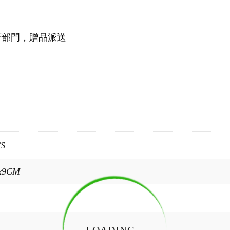
府部門，贈品派送
CS
x9CM