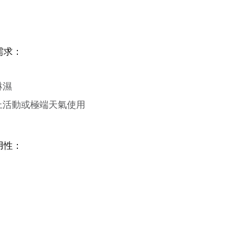
需求：
淋濕
上活動或極端天氣使用
用性：