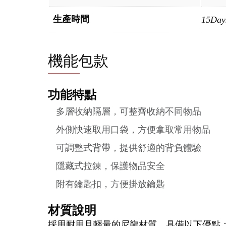
生產時間
15Day
機能包款
功能特點
多層收納隔層，可整齊收納不同物品
外側快速取用口袋，方便拿取常用物品
可調整式背帶，提供舒適的背負體驗
隱藏式拉鍊，保護物品安全
附有鑰匙扣，方便掛放鑰匙
材質說明
採用耐用且輕量的尼龍材質，具備以下優點