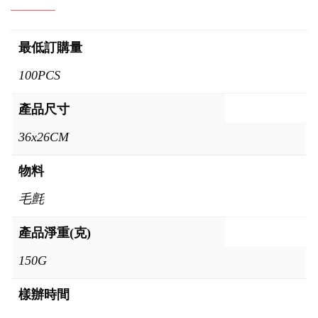
最低訂購量
100PCS
產品尺寸
36x26CM
物料
毛氈
產品淨重(克)
150G
樣辦時間