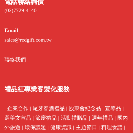
電話聯絡詢價
(02)7729-4140
Email
sales@redgift.com.tw
聯絡我們
禮品紅專業客製化服務
|
企業合作
|
尾牙春酒禮品
|
股東會紀念品
|
宣導品
|
選舉文宣品
|
節慶禮品
|
活動禮贈品
|
週年禮品
|
國內
外旅遊
|
環保議題
|
健康資訊
|
主題節日
|
料理食譜
|