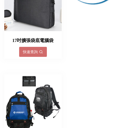
17吋擴張袋底電腦袋
快速查詢