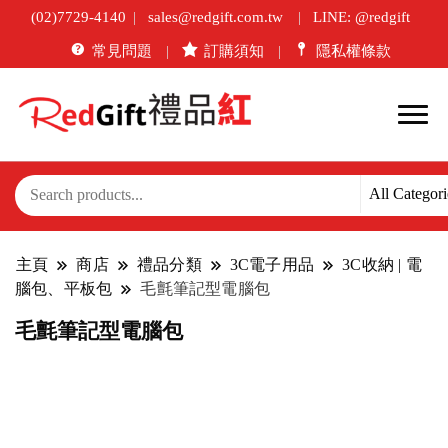
(02)7729-4140
sales@redgift.com.tw
LINE: @redgift
常見問題
訂購須知
隱私權條款
主頁
商店
禮品分類
3C電子用品
3C收納 | 電
腦包、平板包
毛氈筆記型電腦包
毛氈筆記型電腦包