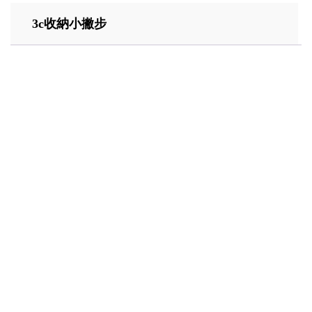
3c收納小撇步