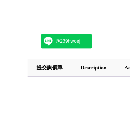
@239hwoej
提交詢價單
Description
Ad