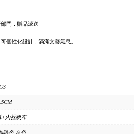
府部門，贈品派送
，可個性化設計，滿滿文藝氣息。
CS
3.5CM
紙+內裡帆布
咖啡色,灰色