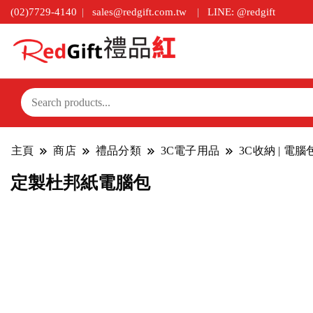
(02)7729-4140
sales@redgift.com.tw
LINE: @redgift
主頁
商店
禮品分類
3C電子用品
3C收納 | 電
定製杜邦紙電腦包