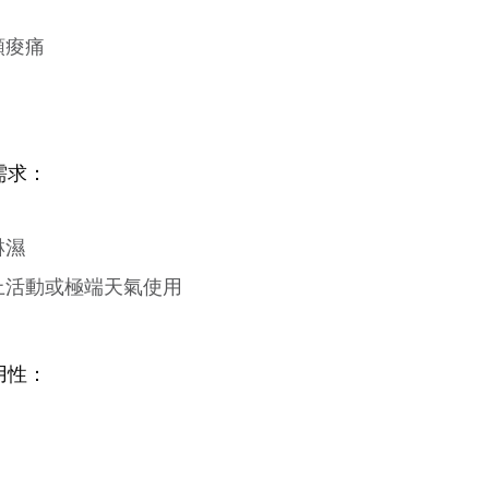
頸痠痛
需求：
淋濕
上活動或極端天氣使用
用性：