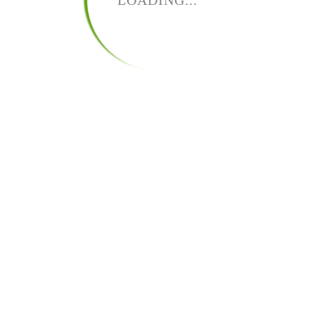
LOADING...
：