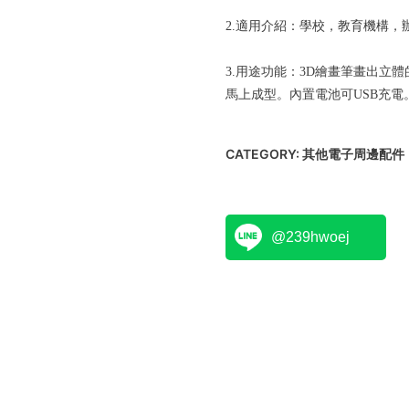
2.適用介紹：學校，教育機構，
3.用途功能：3D繪畫筆畫出立
馬上成型。內置電池可USB充電
CATEGORY:
其他電子周邊配件
@239hwoej