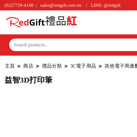
(02)7729-4140
sales@redgift.com.tw
LINE: @redgift
主頁
商店
禮品分類
3C電子用品
其他電子周邊
益智3D打印筆