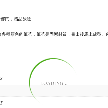
府部門，贈品派送
配合多種顏色的筆芯，筆芯是固態材質，畫出後馬上成型。
CS
LOADING...
紅