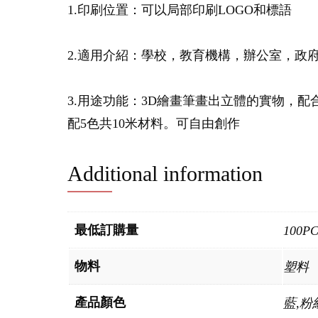
1.印刷位置：可以局部印刷LOGO和標語
2.適用介紹：學校，教育機構，辦公室，政
3.用途功能：3D繪畫筆畫出立體的實物，
配5色共10米材料。可自由創作
Additional information
最低訂購量
100P
物料
塑料
產品顏色
藍,粉