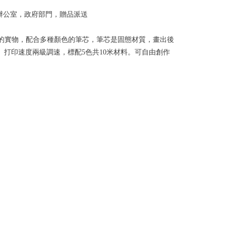
辦公室，政府部門，贈品派送
體的實物，配合多種顏色的筆芯，筆芯是固態材質，畫出後
。打印速度兩級調速，標配5色共10米材料。可自由創作