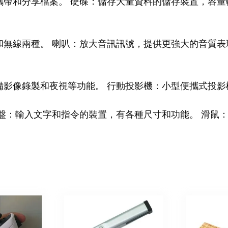
帶和分享檔案。 硬碟：儲存大量資料的儲存裝置，容量
無線兩種。 喇叭：放大音訊訊號，提供更強大的音質表
備影像錄製和夜視等功能。 行動投影機：小型便攜式投影
盤：輸入文字和指令的裝置，有各種尺寸和功能。 滑鼠