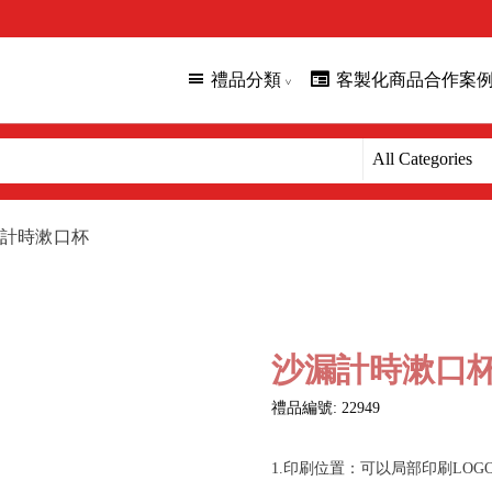
禮品分類
客製化商品合作案
計時漱口杯
沙漏計時漱口
禮品編號: 22949
1.印刷位置：可以局部印刷LOG