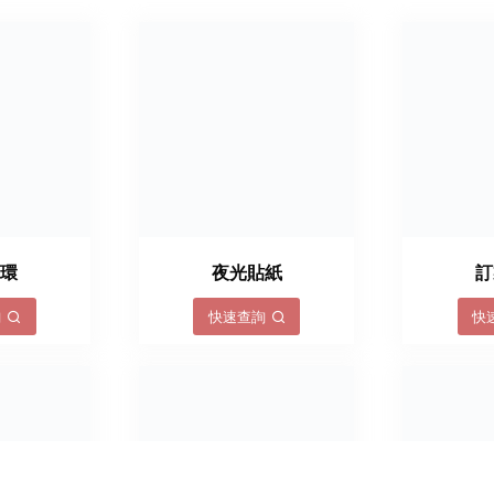
手環
夜光貼紙
訂
詢
快速查詢
快