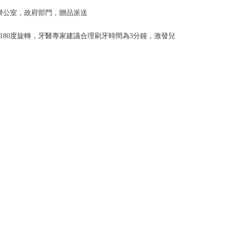
辦公室，政府部門，贈品派送
可180度旋轉，牙醫專家建議合理刷牙時間為3分鐘，激發兒