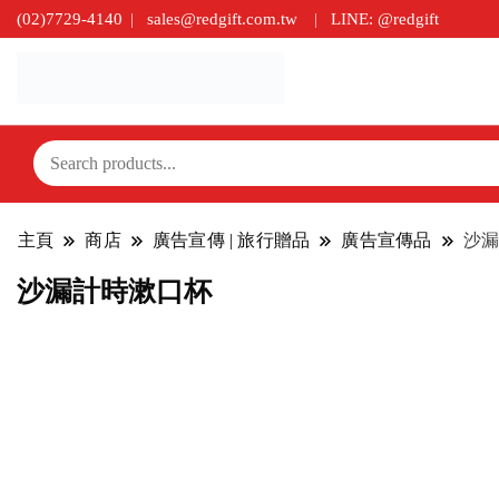
(02)7729-4140
sales@redgift.com.tw
LINE: @redgift
主頁
商店
廣告宣傳 | 旅行贈品
廣告宣傳品
沙漏
沙漏計時漱口杯