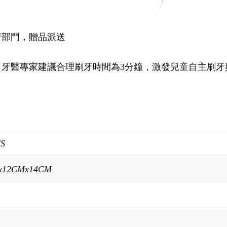
府部門，贈品派送
轉，牙醫專家建議合理刷牙時間為3分鐘，激發兒童自主刷牙
CS
x12CMx14CM