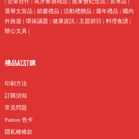
|
企業合作
|
尾牙春酒禮品
|
股東會紀念品
|
宣導品
|
選舉文宣品
|
節慶禮品
|
活動禮贈品
|
週年禮品
|
國內
外旅遊
|
環保議題
|
健康資訊
|
主題節日
|
料理食譜
|
辦公文具
|
禮品紅訂購
印刷方法
訂購須知
常見問題
Panton 色卡
隱私權條款