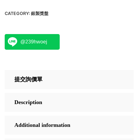
CATEGORY:
銀製獎盤
@239hwoej
提交詢價單
Description
Additional information