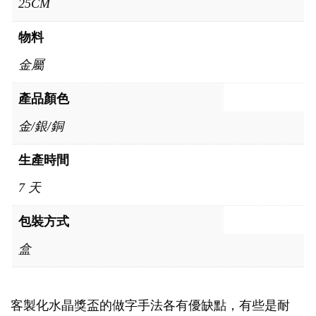
25CM
物料
金屬
產品顏色
金/銀/銅
生產時間
7 天
包裝方式
盒
客製化水晶獎盃的做字手法各有優缺點，有些是耐