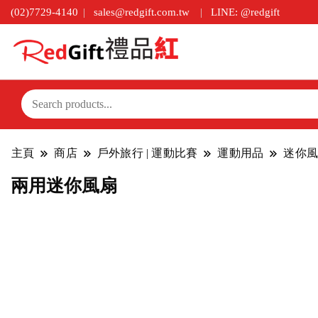
(02)7729-4140
sales@redgift.com.tw
LINE: @redgift
主頁
商店
戶外旅行 | 運動比賽
運動用品
迷你風
兩用迷你風扇