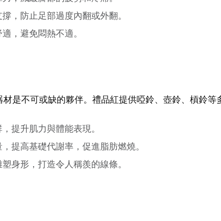
支撐，防止足部過度內翻或外翻。
舒適，避免悶熱不適。
器材是不可或缺的夥伴。禮品紅提供啞鈴、壺鈴、槓鈴等
群，提升肌力與體能表現。
量，提高基礎代謝率，促進脂肪燃燒。
雕塑身形，打造令人稱羨的線條。