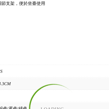
調節支架，便於坐臺使用
CS
4.3CM
粉色/黃色/綠色