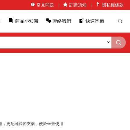
常見問題
訂購須知
隱私權條款
例
商品小知識
聯絡我們
快速詢價
使用，更配可調節支架，便於坐臺使用