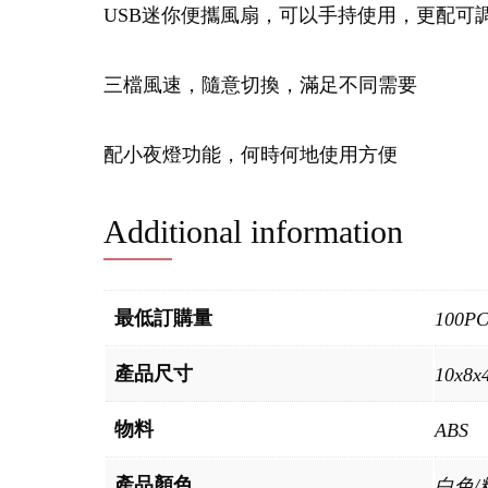
USB迷你便攜風扇，可以手持使用，更配可
三檔風速，隨意切換，滿足不同需要
配小夜燈功能，何時何地使用方便
Additional information
最低訂購量
100P
產品尺寸
10x8x
物料
ABS
產品顏色
白色/