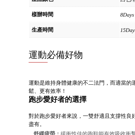
樣辦時間
8Days
生產時間
15Day
運動必備好物
運動是維持身體健康的不二法門，而適當的
鬆、更有效率！
跑步愛好者的選擇
對於跑步愛好者來說，一雙舒適且支撐性良
盡有。
舒緩疲勞：
緩衝性佳的跑鞋能有效吸收衝