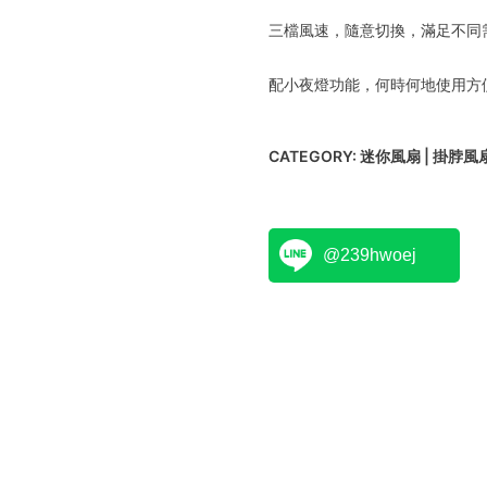
三檔風速，隨意切換，滿足不同
配小夜燈功能，何時何地使用方
CATEGORY:
迷你風扇 | 掛脖風
@239hwoej