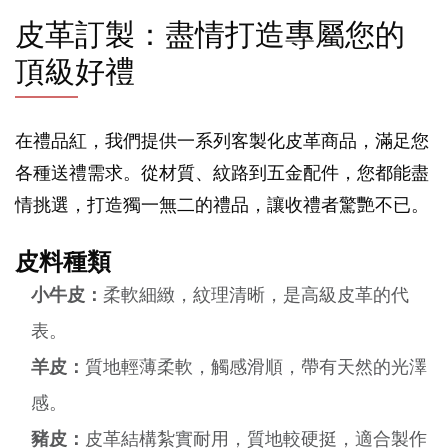
皮革訂製：盡情打造專屬您的
頂級好禮
在禮品紅，我們提供一系列客製化皮革商品，滿足您
各種送禮需求。從材質、紋路到五金配件，您都能盡
情挑選，打造獨一無二的禮品，讓收禮者驚艷不已。
皮料種類
小牛皮：
柔軟細緻，紋理清晰，是高級皮革的代
表。
羊皮：
質地輕薄柔軟，觸感滑順，帶有天然的光澤
感。
豬皮：
皮革結構紮實耐用，質地較硬挺，適合製作