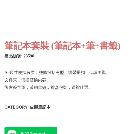
筆記本套裝 (筆記本+筆+書籤)
禮品編號: 23590
A6尺寸便攜有度，整體挺括有型。綁帶搭扣，低調美觀。
文件夾，便捷替換內芯。
復古簽字筆，黃銅書簽，禮盒包裝，送禮佳選。
CATEGORY:
皮製筆記本