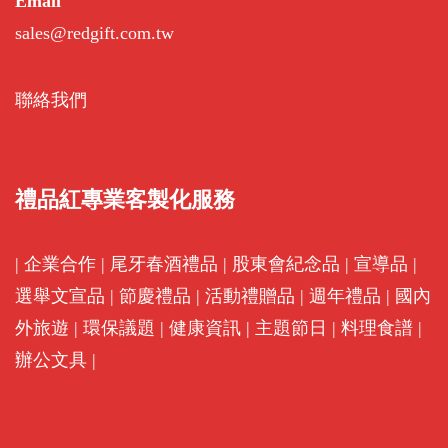
Email
sales@redgift.com.tw
聯絡我們
禮品紅專業客製化服務
|
企業合作
|
尾牙春酒禮品
|
股東會紀念品
|
宣導品
|
選舉文宣品
|
節慶禮品
|
活動禮贈品
|
週年禮品
|
國內
外旅遊
|
環保議題
|
健康資訊
|
主題節日
|
料理食譜
|
辦公文具
|