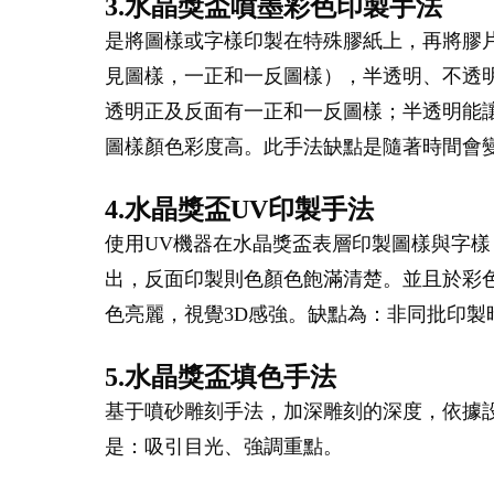
3.水晶獎盃噴墨彩色印製手法
是將圖樣或字樣印製在特殊膠紙上，再將膠
見圖樣，一正和一反圖樣），半透明、不透
透明正及反面有一正和一反圖樣；半透明能
圖樣顏色彩度高。此手法缺點是隨著時間會
4.水晶獎盃UV印製手法
使用UV機器在水晶獎盃表層印製圖樣與字樣
出，反面印製則色顏色飽滿清楚。並且於彩
色亮麗，視覺3D感強。缺點為：非同批印
5.水晶獎盃填色手法
基于噴砂雕刻手法，加深雕刻的深度，依據
是：吸引目光、強調重點。