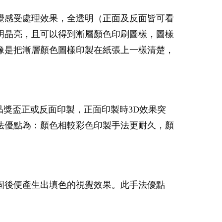
覺感受處理效果，全透明（正面及反面皆可看
明晶亮，且可以得到漸層顏色印刷圖樣，圖樣
像是把漸層顏色圖樣印製在紙張上一樣清楚，
晶獎盃正或反面印製，正面印製時3D效果突
法優點為：顏色相較彩色印製手法更耐久，顏
固後便產生出填色的視覺效果。此手法優點