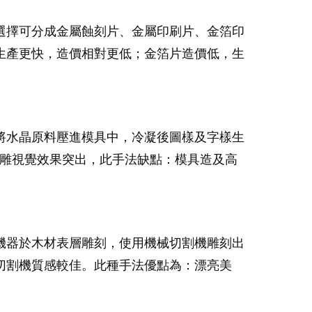
選擇可分成金屬蝕刻片、金屬印刷片、金箔印
生產更快，造價相對更低；金箔片造價低，生
將水晶原料壓進模具中，冷凝後圖樣及字樣生
浮雕視覺效果突出，此手法缺點：模具造及高
機器於木材表層雕刻，使用機械切割機雕刻出
切割機質感較佳。此種手法優點為：漂亮美