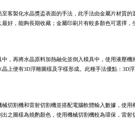
黏至客製化水晶獎盃表面的手法，此手法由金屬片材質的
久最好，能夠長期收藏；金屬印刷片有較多顏色可選擇，
具中，再將水晶原料加熱融化並倒入模具中，使用液壓機
晶上便有3D浮雕圖樣及字樣形成。此種手法優點：3D
機械切割機和雷射切割機並搭配電腦軟體輸入數據，使用
刻出之圖樣為燒酌顏色，使用機械切割機較為環保，雷射