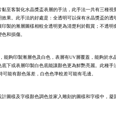
片黏至客製化水晶獎盃表層的手法，此手法一共有三種視
明效果。此手法的好處是：全透明可以保有水晶獎盃的透
讓印製的漸層圖樣相較全透明更為清楚利於觀賞；不透明
變色和損傷。
，能夠印製漸層色及白色，表層有UV層覆蓋，能夠於水
色底下或表層印製白色底能讓顏色更為鮮艷亮麗。此種手
製時可能有顏色落差，白色色準較差可能有毛邊。
設計圖樣及字樣顏色調色並家入雕刻的圖樣和字樣中，凝