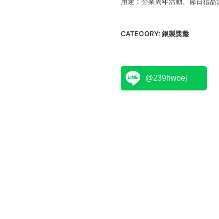
用途：企業周年活動、節日禮品
CATEGORY:
銀製獎盤
@239hwoej