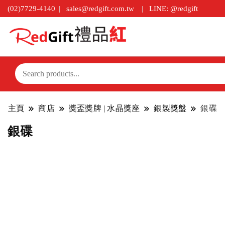
(02)7729-4140
sales@redgift.com.tw
LINE: @redgift
主頁
商店
獎盃獎牌 | 水晶獎座
銀製獎盤
銀碟
銀碟