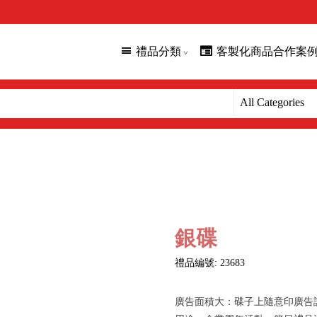
禮品分類
客製化商品合作案
銀碟
禮品編號: 23683
廣告面積大：碟子上隨意印廣告