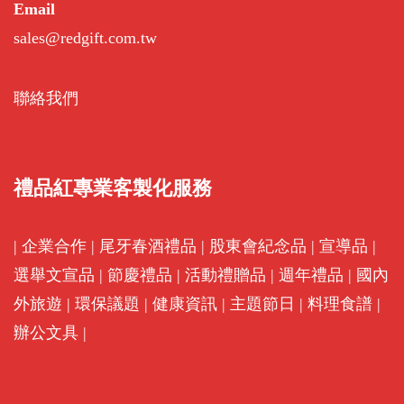
Email
sales@redgift.com.tw
聯絡我們
禮品紅專業客製化服務
|
企業合作
|
尾牙春酒禮品
|
股東會紀念品
|
宣導品
|
選舉文宣品
|
節慶禮品
|
活動禮贈品
|
週年禮品
|
國內
外旅遊
|
環保議題
|
健康資訊
|
主題節日
|
料理食譜
|
辦公文具
|