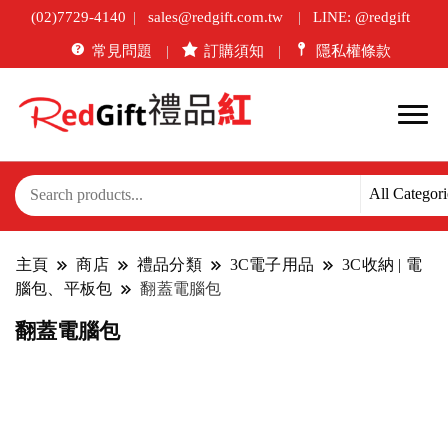
(02)7729-4140
sales@redgift.com.tw
LINE: @redgift
常見問題
訂購須知
隱私權條款
主頁
商店
禮品分類
3C電子用品
3C收納 | 電
腦包、平板包
翻蓋電腦包
翻蓋電腦包