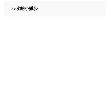
3c收納小撇步