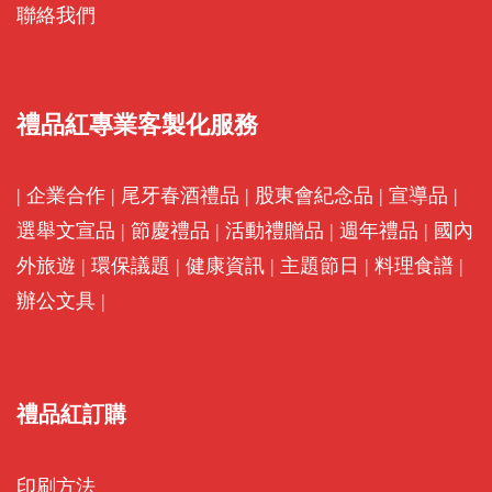
聯絡我們
禮品紅專業客製化服務
|
企業合作
|
尾牙春酒禮品
|
股東會紀念品
|
宣導品
|
選舉文宣品
|
節慶禮品
|
活動禮贈品
|
週年禮品
|
國內
外旅遊
|
環保議題
|
健康資訊
|
主題節日
|
料理食譜
|
辦公文具
|
禮品紅訂購
印刷方法