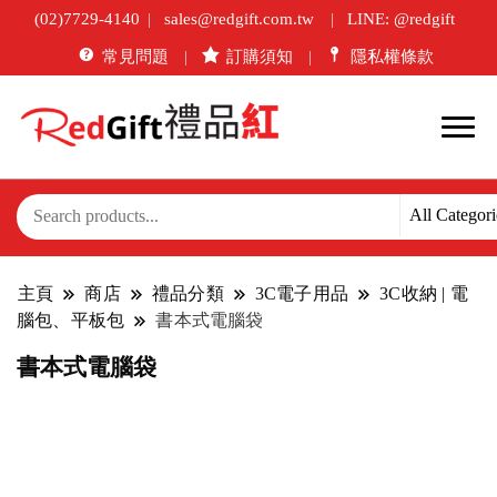
(02)7729-4140
sales@redgift.com.tw
LINE: @redgift
常見問題
訂購須知
隱私權條款
主頁
商店
禮品分類
3C電子用品
3C收納 | 電
腦包、平板包
書本式電腦袋
書本式電腦袋