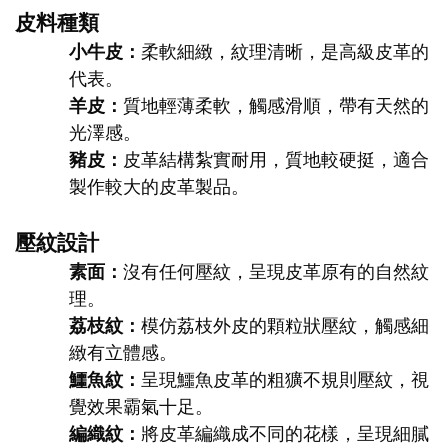
皮料種類
小牛皮：
柔軟細緻，紋理清晰，是高級皮革的
代表。
羊皮：
質地輕薄柔軟，觸感滑順，帶有天然的
光澤感。
豬皮：
皮革結構紮實耐用，質地較硬挺，適合
製作較大的皮革製品。
壓紋設計
素面：
沒有任何壓紋，呈現皮革原有的自然紋
理。
荔枝紋：
模仿荔枝外皮的顆粒狀壓紋，觸感細
緻有立體感。
鱷魚紋：
呈現鱷魚皮革的粗獷不規則壓紋，視
覺效果霸氣十足。
編織紋：
將皮革編織成不同的花樣，呈現細膩