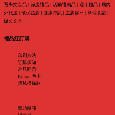
選舉文宣品
|
節慶禮品
|
活動禮贈品
|
週年禮品
|
國內
外旅遊
|
環保議題
|
健康資訊
|
主題節日
|
料理食譜
|
辦公文具
|
禮品紅訂購
印刷方法
訂購須知
常見問題
Panton 色卡
隱私權條款
贊助廠商
紀念品