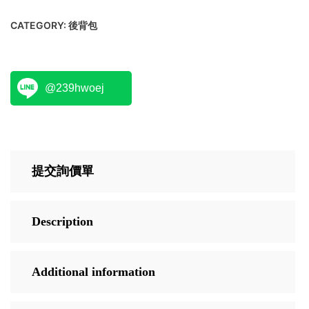
CATEGORY:
後背包
@239hwoej
提交詢價單
Description
Additional information