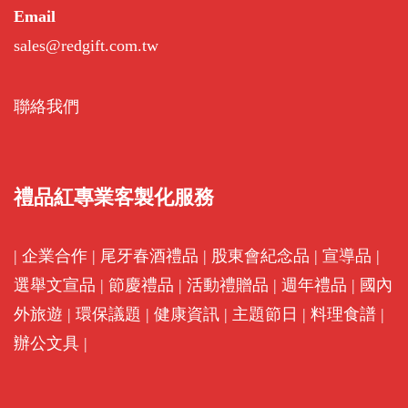
Email
sales@redgift.com.tw
聯絡我們
禮品紅專業客製化服務
|
企業合作
|
尾牙春酒禮品
|
股東會紀念品
|
宣導品
|
選舉文宣品
|
節慶禮品
|
活動禮贈品
|
週年禮品
|
國內
外旅遊
|
環保議題
|
健康資訊
|
主題節日
|
料理食譜
|
辦公文具
|