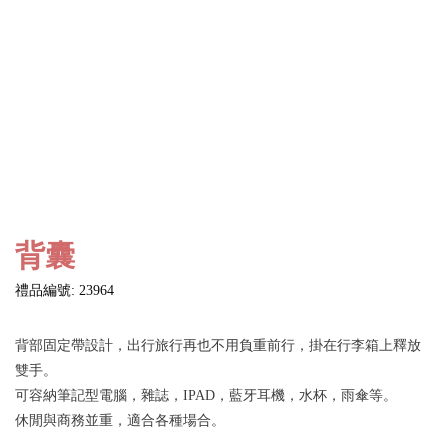
背囊
禮品編號: 23964
背部固定帶設計，出行旅行再也不用負重前行，掛在行李箱上釋放
雙手。
可容納筆記型電腦，雜誌，IPAD，藍牙耳機，水杯，雨傘等。
休閒與商務並重，適合各種場合。