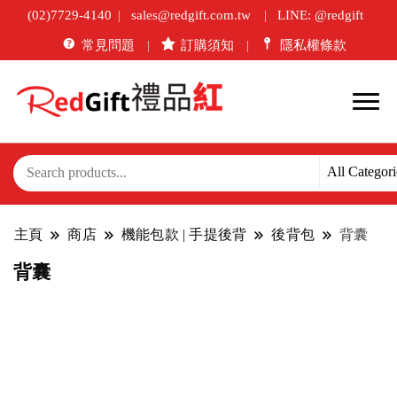
(02)7729-4140
sales@redgift.com.tw
LINE: @redgift
常見問題
訂購須知
隱私權條款
主頁
商店
機能包款 | 手提後背
後背包
背囊
背囊