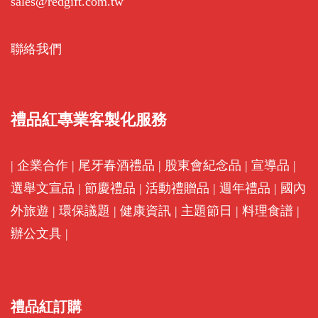
sales@redgift.com.tw
聯絡我們
禮品紅專業客製化服務
|
企業合作
|
尾牙春酒禮品
|
股東會紀念品
|
宣導品
|
選舉文宣品
|
節慶禮品
|
活動禮贈品
|
週年禮品
|
國內
外旅遊
|
環保議題
|
健康資訊
|
主題節日
|
料理食譜
|
辦公文具
|
禮品紅訂購