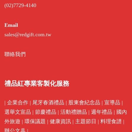
(02)7729-4140
Email
sales@redgift.com.tw
聯絡我們
禮品紅專業客製化服務
|
企業合作
|
尾牙春酒禮品
|
股東會紀念品
|
宣導品
|
選舉文宣品
|
節慶禮品
|
活動禮贈品
|
週年禮品
|
國內
外旅遊
|
環保議題
|
健康資訊
|
主題節日
|
料理食譜
|
辦公文具
|