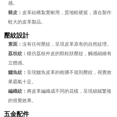
感。
豬皮：
皮革結構紮實耐用，質地較硬挺，適合製作
較大的皮革製品。
壓紋設計
素面：
沒有任何壓紋，呈現皮革原有的自然紋理。
荔枝紋：
模仿荔枝外皮的顆粒狀壓紋，觸感細緻有
立體感。
鱷魚紋：
呈現鱷魚皮革的粗獷不規則壓紋，視覺效
果霸氣十足。
編織紋：
將皮革編織成不同的花樣，呈現細膩繁複
的視覺效果。
五金配件