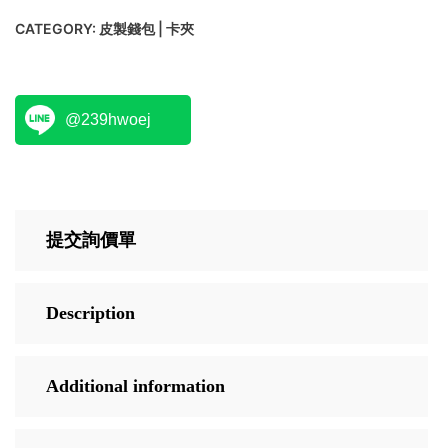
CATEGORY:
皮製錢包 | 卡夾
@239hwoej
提交詢價單
Description
Additional information