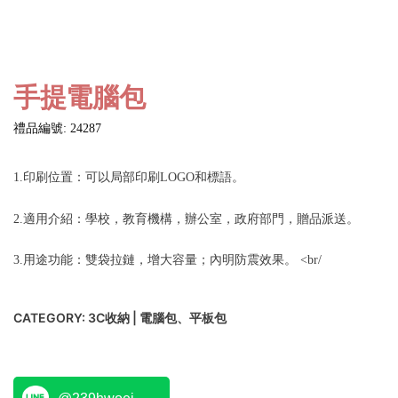
手提電腦包
禮品編號: 24287
1.印刷位置：可以局部印刷LOGO和標語。
2.適用介紹：學校，教育機構，辦公室，政府部門，贈品派送。
3.用途功能：雙袋拉鏈，增大容量；內明防震效果。 <br/
CATEGORY:
3C收納 | 電腦包、平板包