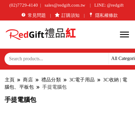
(02)7729-4140
sales@redgift.com.tw
LINE: @redgift
常見問題
訂購須知
隱私權條款
主頁
商店
禮品分類
3C電子用品
3C收納 | 電
腦包、平板包
手提電腦包
手提電腦包