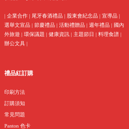
|
企業合作
|
尾牙春酒禮品
|
股東會紀念品
|
宣導品
|
選舉文宣品
|
節慶禮品
|
活動禮贈品
|
週年禮品
|
國內
外旅遊
|
環保議題
|
健康資訊
|
主題節日
|
料理食譜
|
辦公文具
|
禮品紅訂購
印刷方法
訂購須知
常見問題
Panton 色卡