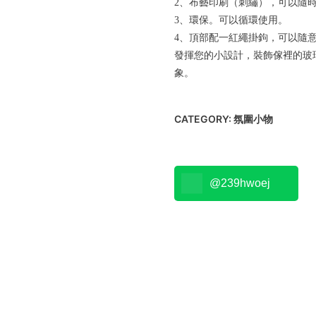
2、布藝印刷（刺繡），可以隨
3、環保。可以循環使用。
4、頂部配一紅繩掛鉤，可以隨
發揮您的小設計，裝飾傢裡的玻
象。
CATEGORY:
氛圍小物
@239hwoej