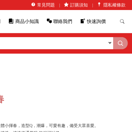
常見問題
訂購須知
隱私權條款
例
商品小知識
聯絡我們
快速詢價
春
立體小揮春，造型Q，潮爆，可愛有趣，備受大眾喜愛。