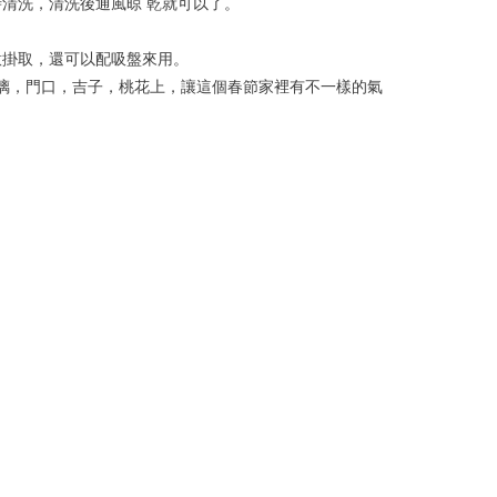
時清洗，清洗後通風晾 乾就可以了。
意掛取，還可以配吸盤來用。
璃，門口，吉子，桃花上，讓這個春節家裡有不一樣的氣