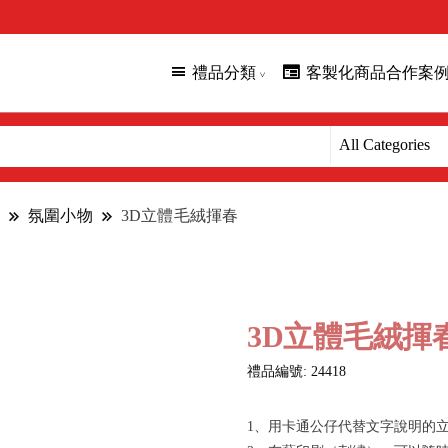
禮品分類
客製化商品合作案
氛圍小物
3D立體毛絨揮春
3D立體毛絨揮
禮品編號: 24418
1、用卡通公仔代替文字說明的