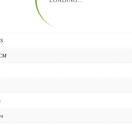
LOADING...
CS
3CM
s
ys