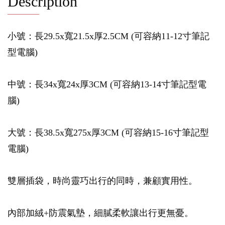
Description
小號：長29.5x寬21.5x厚2.5CM (可容納11-12寸筆記
型電腦)
中號：長34x寬24x厚3CM (可容納13-14寸筆記型電
腦)
大號：長38.5x寬275x厚3CM (可容納15-16寸筆記型
電腦)
雙層插袋，時尚靈巧出行的同時，兼顧實用性。
內部加絨+防震氣墊，細膩柔軟讓出行更無憂。