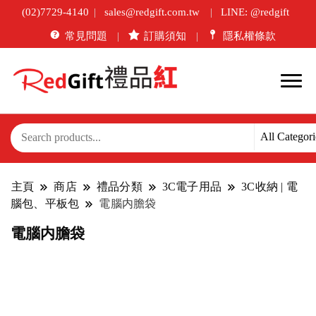
(02)7729-4140
sales@redgift.com.tw
LINE: @redgift
常見問題
訂購須知
隱私權條款
主頁
商店
禮品分類
3C電子用品
3C收納 | 電
腦包、平板包
電腦内膽袋
電腦内膽袋