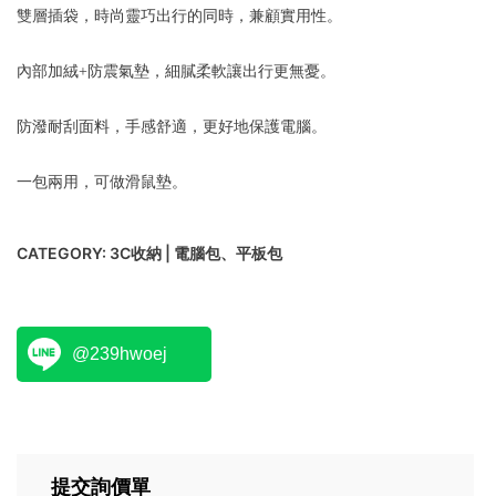
雙層插袋，時尚靈巧出行的同時，兼顧實用性。
內部加絨+防震氣墊，細膩柔軟讓出行更無憂。
防潑耐刮面料，手感舒適，更好地保護電腦。
一包兩用，可做滑鼠墊。
CATEGORY:
3C收納 | 電腦包、平板包
@239hwoej
提交詢價單