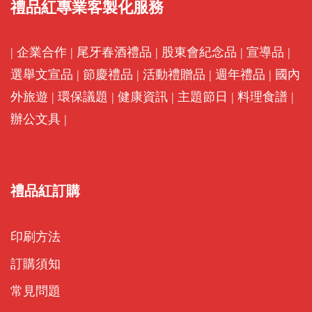
禮品紅專業客製化服務
|
企業合作
|
尾牙春酒禮品
|
股東會紀念品
|
宣導品
|
選舉文宣品
|
節慶禮品
|
活動禮贈品
|
週年禮品
|
國內
外旅遊
|
環保議題
|
健康資訊
|
主題節日
|
料理食譜
|
辦公文具
|
禮品紅訂購
印刷方法
訂購須知
常見問題