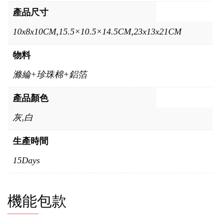
產品尺寸
10x8x10CM,15.5×10.5×14.5CM,23x13x21CM
物料
滌綸+珍珠棉+鋁箔
產品顏色
灰,白
生產時間
15Days
機能包款