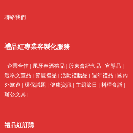
聯絡我們
禮品紅專業客製化服務
|
企業合作
|
尾牙春酒禮品
|
股東會紀念品
|
宣導品
|
選舉文宣品
|
節慶禮品
|
活動禮贈品
|
週年禮品
|
國內
外旅遊
|
環保議題
|
健康資訊
|
主題節日
|
料理食譜
|
辦公文具
|
禮品紅訂購