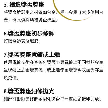
5. 鑄造獎盃獎座
將獎盃所選用之材質如合金、單一金屬（大多使用合
金）倒入模具鑄造獎盃成型。
6.獎盃獎座初步修飾
打磨修飾表層瑕疵。
7.獎盃獎座電鍍或上蠟
使用電鍍技術在客製化獎盃表層電鍍上不同種類金屬
呈現鍍上之金屬質感，或上蠟使金屬獎盃表面光澤呈
現更佳。
8.獎盃獎座細修拋光
細部打磨拋光修飾客製化獎盃每一處細節後即完成。