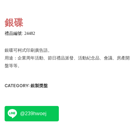
銀碟
禮品編號: 24482
銀碟可柯式印刷廣告語。
用途：企業周年活動、節日禮品派發、活動紀念品、會議、房產開
盤等等。
CATEGORY:
銀製獎盤
@239hwoej