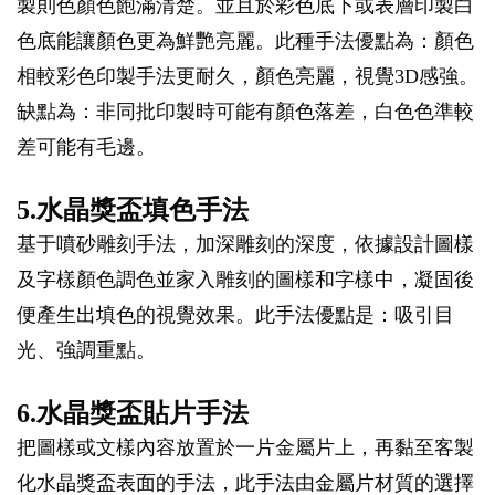
製則色顏色飽滿清楚。並且於彩色底下或表層印製白
色底能讓顏色更為鮮艷亮麗。此種手法優點為：顏色
相較彩色印製手法更耐久，顏色亮麗，視覺3D感強。
缺點為：非同批印製時可能有顏色落差，白色色準較
差可能有毛邊。
5.水晶獎盃填色手法
基于噴砂雕刻手法，加深雕刻的深度，依據設計圖樣
及字樣顏色調色並家入雕刻的圖樣和字樣中，凝固後
便產生出填色的視覺效果。此手法優點是：吸引目
光、強調重點。
6.水晶獎盃貼片手法
把圖樣或文樣內容放置於一片金屬片上，再黏至客製
化水晶獎盃表面的手法，此手法由金屬片材質的選擇