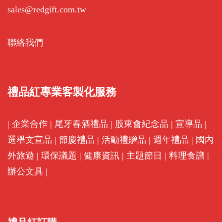
sales@redgift.com.tw
聯絡我們
禮品紅專業客製化服務
|
企業合作
|
尾牙春酒禮品
|
股東會紀念品
|
宣導品
|
選舉文宣品
|
節慶禮品
|
活動禮贈品
|
週年禮品
|
國內
外旅遊
|
環保議題
|
健康資訊
|
主題節日
|
料理食譜
|
辦公文具
|