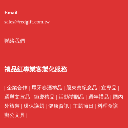
Email
sales@redgift.com.tw
聯絡我們
禮品紅專業客製化服務
|
企業合作
|
尾牙春酒禮品
|
股東會紀念品
|
宣導品
|
選舉文宣品
|
節慶禮品
|
活動禮贈品
|
週年禮品
|
國內
外旅遊
|
環保議題
|
健康資訊
|
主題節日
|
料理食譜
|
辦公文具
|