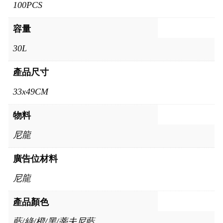
100PCS
容量
30L
產品尺寸
33x49CM
物料
尼龍
廣告位材料
尼龍
產品顏色
藍/綠/橙/黑/蒂夫尼藍