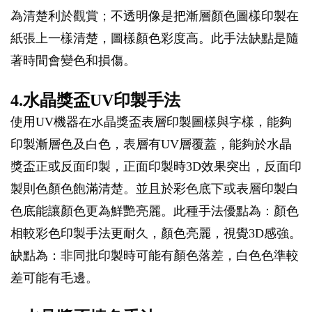
為清楚利於觀賞；不透明像是把漸層顏色圖樣印製在
紙張上一樣清楚，圖樣顏色彩度高。此手法缺點是隨
著時間會變色和損傷。
4.水晶獎盃UV印製手法
使用UV機器在水晶獎盃表層印製圖樣與字樣，能夠
印製漸層色及白色，表層有UV層覆蓋，能夠於水晶
獎盃正或反面印製，正面印製時3D效果突出，反面印
製則色顏色飽滿清楚。並且於彩色底下或表層印製白
色底能讓顏色更為鮮艷亮麗。此種手法優點為：顏色
相較彩色印製手法更耐久，顏色亮麗，視覺3D感強。
缺點為：非同批印製時可能有顏色落差，白色色準較
差可能有毛邊。