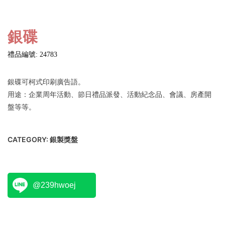
銀碟
禮品編號: 24783
銀碟可柯式印刷廣告語。
用途：企業周年活動、節日禮品派發、活動紀念品、會議、房產開
盤等等。
CATEGORY:
銀製獎盤
@239hwoej