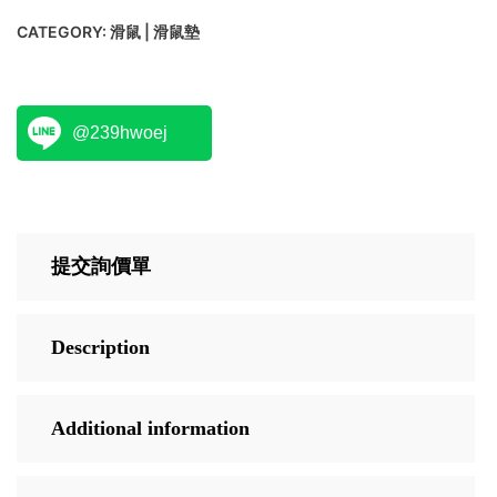
CATEGORY:
滑鼠 | 滑鼠墊
@239hwoej
提交詢價單
Description
Additional information