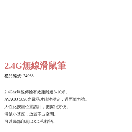
2.4G無線滑鼠筆
禮品編號: 24963
2.4Ghz無線傳輸有效距離達8-10米。
AVAGO 5090光電晶片線性穩定，過面能力強。
人性化按鍵位置設計，把握很方便。
滑鼠小基座，放置不占空間。
可以局部印刷LOGO和標語。