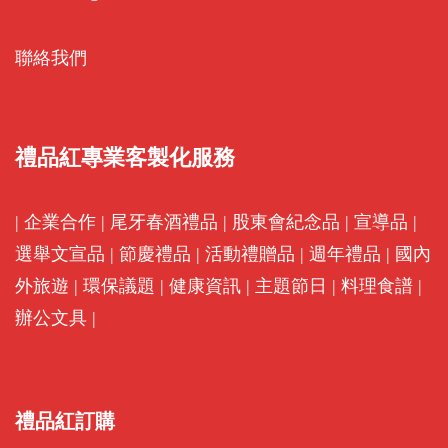
聯絡我們
禮品紅專業客製化服務
|
企業合作
|
尾牙春酒禮品
|
股東會紀念品
|
宣導品
|
選舉文宣品
|
節慶禮品
|
活動禮贈品
|
週年禮品
|
國內
外旅遊
|
環保議題
|
健康資訊
|
主題節日
|
料理食譜
|
辦公文具
|
禮品紅訂購