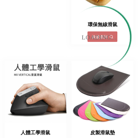
環保無線滑鼠
LOADING...
快速查詢
人體工學滑鼠
皮製滑鼠墊