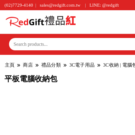
(02)7729-4140
sales@redgift.com.tw
LINE: @redgift
主頁
商店
禮品分類
3C電子用品
3C收納 | 電
平板電腦收納包