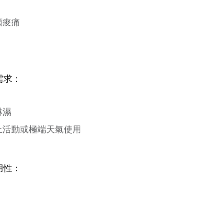
頸痠痛
需求：
淋濕
上活動或極端天氣使用
用性：