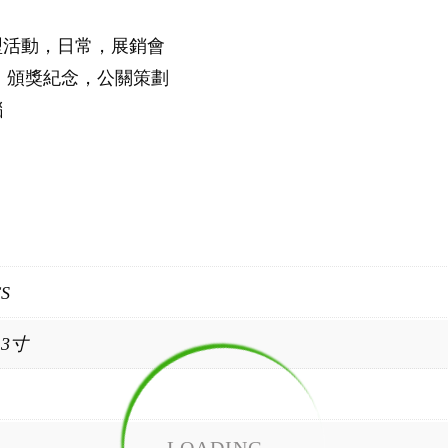
型活動，日常，展銷會
，頒獎紀念，公關策劃
腦
CS
13寸