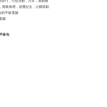
政府部門，小型活動，日常，展銷會
，開業典禮，頒獎紀念，公關策劃
以內的平板電腦
電腦
、平板包