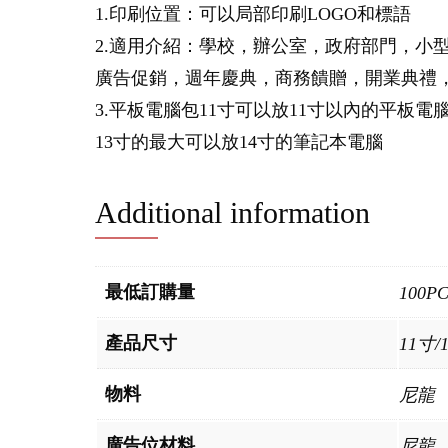
1.印刷位置：可以局部印刷LOGO和標語
2.適用介紹：學校，辦公室，政府部門，小
廣告促銷，週年慶典，商務饋贈，開業典禮
3.平板電腦包11寸可以放11寸以內的平板電
13寸的最大可以放14寸的筆記本電腦
Additional information
最低訂購量
100P
產品尺寸
11寸/
物料
尼龍
廣告位材料
尼龍