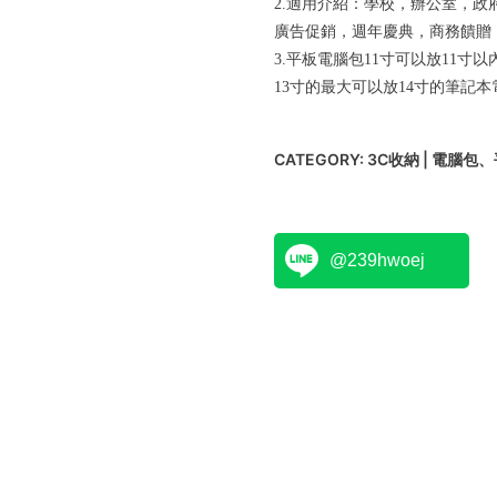
2.適用介紹：學校，辦公室，
廣告促銷，週年慶典，商務饋贈
3.平板電腦包11寸可以放11寸
13寸的最大可以放14寸的筆記本
CATEGORY:
3C收納 | 電腦包
@239hwoej