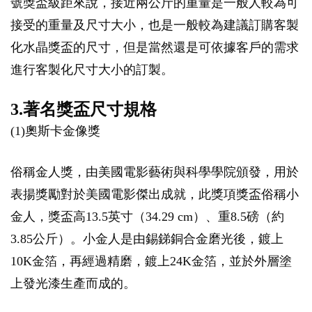
號獎盃級距來說，接近兩公斤的重量是一般人較為可
接受的重量及尺寸大小，也是一般較為建議訂購客製
化水晶獎盃的尺寸，但是當然還是可依據客戶的需求
進行客製化尺寸大小的訂製。
3.著名獎盃尺寸規格
(1)奧斯卡金像獎
俗稱金人獎，由美國電影藝術與科學學院頒發，用於
表揚獎勵對於美國電影傑出成就，此獎項獎盃俗稱小
金人，獎盃高13.5英寸（34.29 cm）、重8.5磅（約
3.85公斤）。小金人是由錫銻銅合金磨光後，鍍上
10K金箔，再經過精磨，鍍上24K金箔，並於外層塗
上發光漆生產而成的。