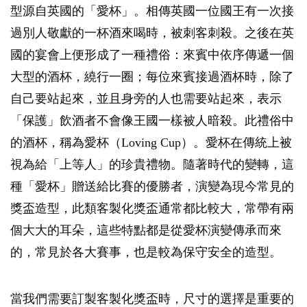
型源自英國的「愛杯」。相傳英國一位國王有一次接
過別人敬獻的一杯酒來喝時，被刺客刺殺。之後在英
國的宴會上便形成了一種禮俗：來賓中依序傳遞一個
大型的酒杯，繞行一圈；每位來賓接過酒杯時，除了
自己要站起來，並且身旁的人也需要站起來，表示
「保護」飲酒者不會像王國一樣被人暗殺。此禮俗中
的酒杯，稱為愛杯（Loving Cup）。愛杯在傳統上被
視為給「上等人」的珍貴禮物。隨著時代的變轉，這
種「愛杯」贈送給比賽的優勝者，演變為現今常見的
獎盃造型，此類客製化獎盃通常都比較大，常帶有兩
個大大的耳朵，這些特點都是從愛杯演變傳承而來
的，常見於各大賽事，也是較為保守安全的造型。
當我們需要訂製客製化獎盃時，尺寸的選擇是重要的