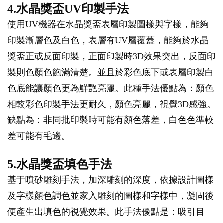
4.水晶獎盃UV印製手法
使用UV機器在水晶獎盃表層印製圖樣與字樣，能夠
印製漸層色及白色，表層有UV層覆蓋，能夠於水晶
獎盃正或反面印製，正面印製時3D效果突出，反面印
製則色顏色飽滿清楚。並且於彩色底下或表層印製白
色底能讓顏色更為鮮艷亮麗。此種手法優點為：顏色
相較彩色印製手法更耐久，顏色亮麗，視覺3D感強。
缺點為：非同批印製時可能有顏色落差，白色色準較
差可能有毛邊。
5.水晶獎盃填色手法
基于噴砂雕刻手法，加深雕刻的深度，依據設計圖樣
及字樣顏色調色並家入雕刻的圖樣和字樣中，凝固後
便產生出填色的視覺效果。此手法優點是：吸引目