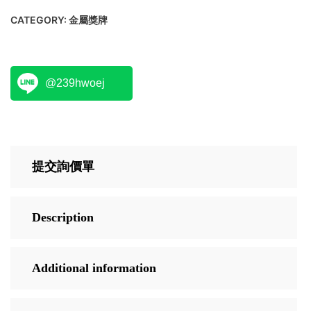
CATEGORY:
金屬獎牌
@239hwoej
提交詢價單
Description
Additional information