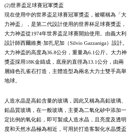
(2)世界盃足球賽冠軍獎盃
現在使用中的世界盃足球賽冠軍獎盃，被暱稱為「大
力神盃」，是第二代設計使用的世界杯足球賽獎盃，
大力神盃從1974年世界盃足球賽開始使用。由義大利
設計師西爾維奧·加扎尼加（Silvio Gazzaniga）設計。
大力神盃的高度為36.8公分，重量為6.1公斤。大力神
獎盃採用18K金鑄成，底座的直徑為13.1公分，由兩
層綠色孔雀石打造，主體造型為兩名大力士雙手高舉
地球。
人造水晶是高鉛含量的玻璃，因此又稱為高鉛玻璃、
鉛晶質玻璃，在一般玻璃，主要為二氧化矽中添加一
定比例的氧化鉛，即可製成人造水晶，且亮度及透明
度和天然水晶極為相近，可用於打造客製化水晶獎盃