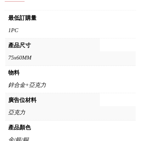
最低訂購量
1PC
產品尺寸
75x60MM
物料
鋅合金+亞克力
廣告位材料
亞克力
產品顏色
金/銀/銅