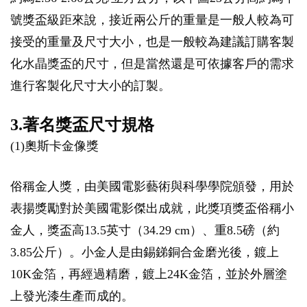
號獎盃級距來說，接近兩公斤的重量是一般人較為可
接受的重量及尺寸大小，也是一般較為建議訂購客製
化水晶獎盃的尺寸，但是當然還是可依據客戶的需求
進行客製化尺寸大小的訂製。
3.著名獎盃尺寸規格
(1)奧斯卡金像獎
俗稱金人獎，由美國電影藝術與科學學院頒發，用於
表揚獎勵對於美國電影傑出成就，此獎項獎盃俗稱小
金人，獎盃高13.5英寸（34.29 cm）、重8.5磅（約
3.85公斤）。小金人是由錫銻銅合金磨光後，鍍上
10K金箔，再經過精磨，鍍上24K金箔，並於外層塗
上發光漆生產而成的。