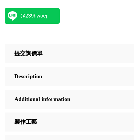
@239hwoej
提交詢價單
Description
Additional information
製作工藝