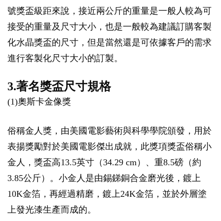
號獎盃級距來說，接近兩公斤的重量是一般人較為可
接受的重量及尺寸大小，也是一般較為建議訂購客製
化水晶獎盃的尺寸，但是當然還是可依據客戶的需求
進行客製化尺寸大小的訂製。
3.著名獎盃尺寸規格
(1)奧斯卡金像獎
俗稱金人獎，由美國電影藝術與科學學院頒發，用於
表揚獎勵對於美國電影傑出成就，此獎項獎盃俗稱小
金人，獎盃高13.5英寸（34.29 cm）、重8.5磅（約
3.85公斤）。小金人是由錫銻銅合金磨光後，鍍上
10K金箔，再經過精磨，鍍上24K金箔，並於外層塗
上發光漆生產而成的。