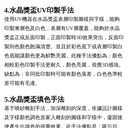
4.水晶獎盃UV印製手法
使用UV機器在水晶獎盃表層印製圖樣與字樣，能夠
印製漸層色及白色，表層有UV層覆蓋，能夠於水晶
獎盃正或反面印製，正面印製時3D效果突出，反面印
製則色顏色飽滿清楚。並且於彩色底下或表層印製白
色底能讓顏色更為鮮艷亮麗。此種手法優點為：顏色
相較彩色印製手法更耐久，顏色亮麗，視覺3D感強。
缺點為：非同批印製時可能有顏色落差，白色色準較
差可能有毛邊。
5.水晶獎盃填色手法
基于噴砂雕刻手法，加深雕刻的深度，依據設計圖樣
及字樣顏色調色並家入雕刻的圖樣和字樣中，凝固後
便產生出填色的視覺效果。此手法優點是：吸引目