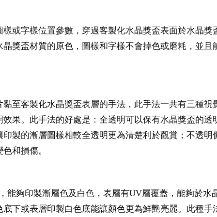
圖樣或字樣位置參數，穿過客製化水晶獎盃表面於水晶獎
水晶獎盃材質的原色，圖樣和字樣不會掉色或磨耗，並且能
片黏至客製化水晶獎盃表層的手法，此手法一共有三種視
明效果。此手法的好處是：全透明可以保有水晶獎盃的透
讓印製的漸層圖樣相較全透明更為清楚利於觀賞；不透明
變色和損傷。
，能夠印製漸層色及白色，表層有UV層覆蓋，能夠於水
色底下或表層印製白色底能讓顏色更為鮮艷亮麗。此種手