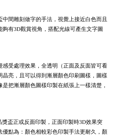
盃中間雕刻做字的手法，視覺上接近白色而且
夠有3D觀賞視角，搭配光線可產生文字圖
覺感受處理效果，全透明（正面及反面皆可看
明晶亮，且可以得到漸層顏色印刷圖樣，圖樣
像是把漸層顏色圖樣印製在紙張上一樣清楚，
晶獎盃正或反面印製，正面印製時3D效果突
法優點為：顏色相較彩色印製手法更耐久，顏