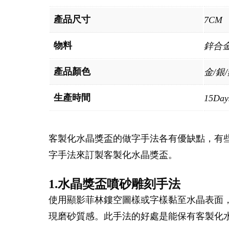
產品尺寸
7CM
物料
鋅合
產品顏色
金/銀
生產時間
15Day
客製化水晶獎盃的做字手法各有優缺點，有
字手法來訂製客製化水晶獎盃。
1.水晶獎盃噴砂雕刻手法
使用顯影菲林鏤空圖樣或字樣黏至水晶表面
現磨砂質感。此手法的好處是能保有客製化