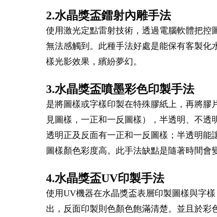
2.水晶獎盃鐳射內雕手法
使用激光定點雷射技術，透過電腦軟體把控
無法感觸到。此種手法好處是能保有客製化
樣光影效果，繽紛夢幻。
3.水晶獎盃噴墨彩色印製手法
是將圖樣或字樣印製在特殊膠紙上，再將膠
見圖樣，一正和一反圖樣），半透明、不透
透明正及反面有一正和一反圖樣；半透明能
圖樣顏色彩度高。此手法缺點是隨著時間會
4.水晶獎盃UV印製手法
使用UV機器在水晶獎盃表層印製圖樣與字樣
出，反面印製則色顏色飽滿清楚。並且於彩