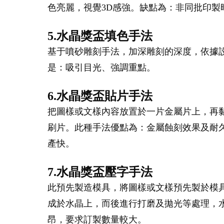
色亮麗，視覺3D感強。缺點為：非同批印
5.水晶獎盃填色手法
基于噴砂雕刻手法，加深雕刻的深度，依據
是：吸引目光、強調重點。
6.水晶獎盃貼片手法
把圖樣或文樣內容放置於一片金屬片上，再
刷片。此種手法優點為：金屬蝕刻效果及耐
產快。
7.水晶獎盃壓字手法
此預先製造模具，將圖樣或文樣預先製於模
成於水晶上，而後進行打磨及拋光等處理，水
昂，要求訂製數量較大。