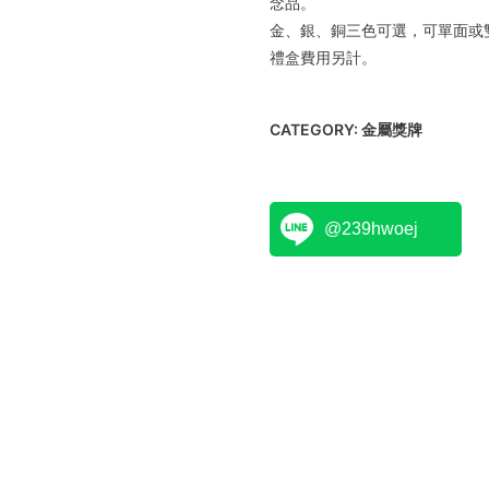
念品。
金、銀、銅三色可選，可單面或雙
禮盒費用另計。
CATEGORY:
金屬獎牌
@239hwoej