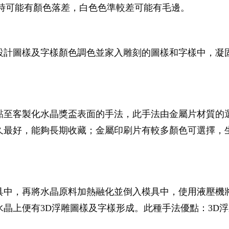
製時可能有顏色落差，白色色準較差可能有毛邊。
設計圖樣及字樣顏色調色並家入雕刻的圖樣和字樣中，凝
黏至客製化水晶獎盃表面的手法，此手法由金屬片材質的
久最好，能夠長期收藏；金屬印刷片有較多顏色可選擇，
具中，再將水晶原料加熱融化並倒入模具中，使用液壓機
晶上便有3D浮雕圖樣及字樣形成。此種手法優點：3D