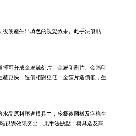
固後便產生出填色的視覺效果。此手法優點
選擇可分成金屬蝕刻片、金屬印刷片、金箔印
生產更快，造價相對更低；金箔片造價低，生
將水晶原料壓進模具中，冷凝後圖樣及字樣生
浮雕視覺效果突出，此手法缺點：模具造及高