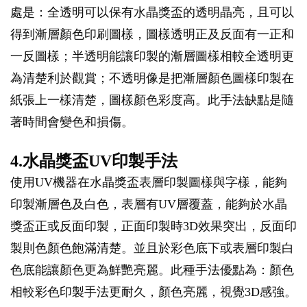
處是：全透明可以保有水晶獎盃的透明晶亮，且可以
得到漸層顏色印刷圖樣，圖樣透明正及反面有一正和
一反圖樣；半透明能讓印製的漸層圖樣相較全透明更
為清楚利於觀賞；不透明像是把漸層顏色圖樣印製在
紙張上一樣清楚，圖樣顏色彩度高。此手法缺點是隨
著時間會變色和損傷。
4.水晶獎盃UV印製手法
使用UV機器在水晶獎盃表層印製圖樣與字樣，能夠
印製漸層色及白色，表層有UV層覆蓋，能夠於水晶
獎盃正或反面印製，正面印製時3D效果突出，反面印
製則色顏色飽滿清楚。並且於彩色底下或表層印製白
色底能讓顏色更為鮮艷亮麗。此種手法優點為：顏色
相較彩色印製手法更耐久，顏色亮麗，視覺3D感強。