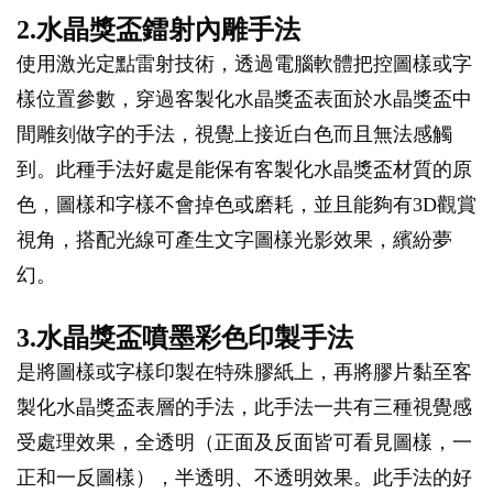
2.水晶獎盃鐳射內雕手法
使用激光定點雷射技術，透過電腦軟體把控圖樣或字
樣位置參數，穿過客製化水晶獎盃表面於水晶獎盃中
間雕刻做字的手法，視覺上接近白色而且無法感觸
到。此種手法好處是能保有客製化水晶獎盃材質的原
色，圖樣和字樣不會掉色或磨耗，並且能夠有3D觀賞
視角，搭配光線可產生文字圖樣光影效果，繽紛夢
幻。
3.水晶獎盃噴墨彩色印製手法
是將圖樣或字樣印製在特殊膠紙上，再將膠片黏至客
製化水晶獎盃表層的手法，此手法一共有三種視覺感
受處理效果，全透明（正面及反面皆可看見圖樣，一
正和一反圖樣），半透明、不透明效果。此手法的好