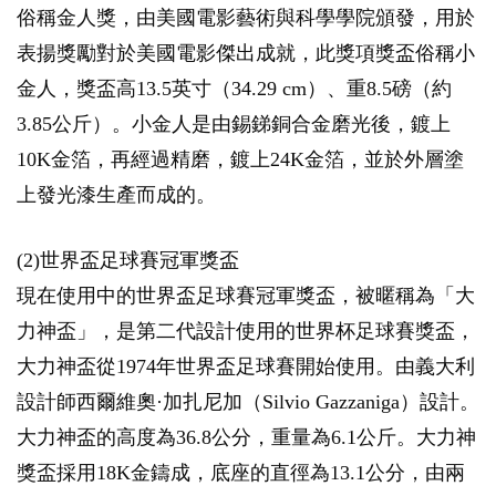
俗稱金人獎，由美國電影藝術與科學學院頒發，用於
表揚獎勵對於美國電影傑出成就，此獎項獎盃俗稱小
金人，獎盃高13.5英寸（34.29 cm）、重8.5磅（約
3.85公斤）。小金人是由錫銻銅合金磨光後，鍍上
10K金箔，再經過精磨，鍍上24K金箔，並於外層塗
上發光漆生產而成的。
(2)世界盃足球賽冠軍獎盃
現在使用中的世界盃足球賽冠軍獎盃，被暱稱為「大
力神盃」，是第二代設計使用的世界杯足球賽獎盃，
大力神盃從1974年世界盃足球賽開始使用。由義大利
設計師西爾維奧·加扎尼加（Silvio Gazzaniga）設計。
大力神盃的高度為36.8公分，重量為6.1公斤。大力神
獎盃採用18K金鑄成，底座的直徑為13.1公分，由兩