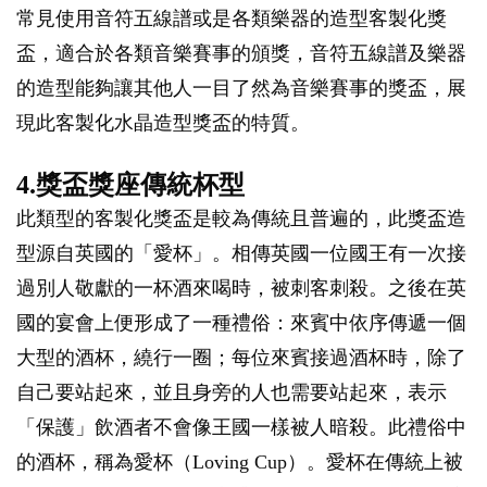
常見使用音符五線譜或是各類樂器的造型客製化獎
盃，適合於各類音樂賽事的頒獎，音符五線譜及樂器
的造型能夠讓其他人一目了然為音樂賽事的獎盃，展
現此客製化水晶造型獎盃的特質。
4.獎盃獎座傳統杯型
此類型的客製化獎盃是較為傳統且普遍的，此獎盃造
型源自英國的「愛杯」。相傳英國一位國王有一次接
過別人敬獻的一杯酒來喝時，被刺客刺殺。之後在英
國的宴會上便形成了一種禮俗：來賓中依序傳遞一個
大型的酒杯，繞行一圈；每位來賓接過酒杯時，除了
自己要站起來，並且身旁的人也需要站起來，表示
「保護」飲酒者不會像王國一樣被人暗殺。此禮俗中
的酒杯，稱為愛杯（Loving Cup）。愛杯在傳統上被