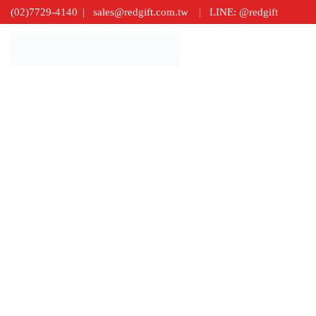
(02)7729-4140
sales@redgift.com.tw
LINE: @redgift