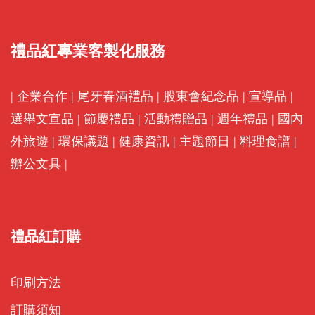
禮品紅專業客製化服務
|
企業合作
|
尾牙春酒禮品
|
股東會紀念品
|
宣導品
|
選舉文宣品
|
節慶禮品
|
活動禮贈品
|
週年禮品
|
國內
外旅遊
|
環保議題
|
健康資訊
|
主題節日
|
料理食譜
|
辦公文具
|
禮品紅訂購
印刷方法
訂購須知