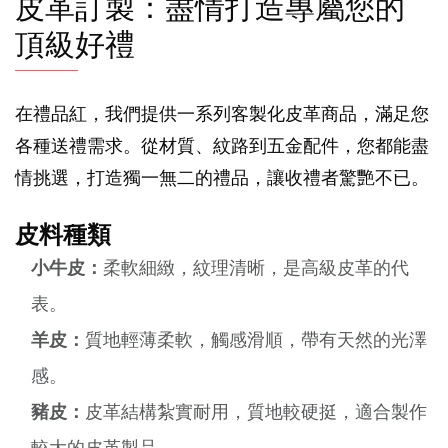
皮革訂製：盡情打造專屬您的
頂級好禮
在禮品紅，我們提供一系列客製化皮革商品，滿足您
各種送禮需求。從材質、紋路到五金配件，您都能盡
情挑選，打造獨一無二的禮品，讓收禮者驚艷不已。
皮料種類
小牛皮：
柔軟細緻，紋理清晰，是高級皮革的代
表。
羊皮：
質地輕薄柔軟，觸感滑順，帶有天然的光澤
感。
豬皮：
皮革結構紮實耐用，質地較硬挺，適合製作