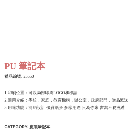
PU 筆記本
禮品編號: 25550
1.印刷位置：可以局部印刷LOGO和標語
2.適用介紹：學校，家庭，教育機構，辦公室，政府部門，贈品派送
3.用途功能：簡約設計 優質紙張 多樣用途 只為你來 書寫不易濕透
CATEGORY:
皮製筆記本