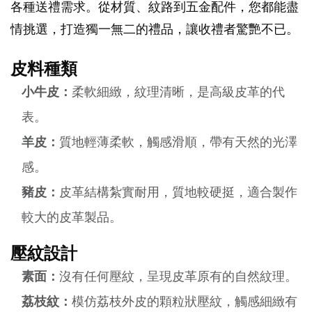
各種送禮需求。從材質、紋路到五金配件，您都能盡
情挑選，打造獨一無二的禮品，讓收禮者驚艷不已。
皮料種類
小牛皮：
柔軟細緻，紋理清晰，是高級皮革的代
表。
羊皮：
質地輕薄柔軟，觸感滑順，帶有天然的光澤
感。
豬皮：
皮革結構紮實耐用，質地較硬挺，適合製作
較大的皮革製品。
壓紋設計
素面：
沒有任何壓紋，呈現皮革原有的自然紋理。
荔枝紋：
模仿荔枝外皮的顆粒狀壓紋，觸感細緻有