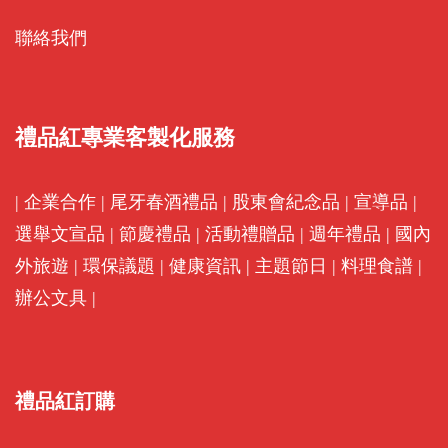
聯絡我們
禮品紅專業客製化服務
|
企業合作
|
尾牙春酒禮品
|
股東會紀念品
|
宣導品
|
選舉文宣品
|
節慶禮品
|
活動禮贈品
|
週年禮品
|
國內
外旅遊
|
環保議題
|
健康資訊
|
主題節日
|
料理食譜
|
辦公文具
|
禮品紅訂購