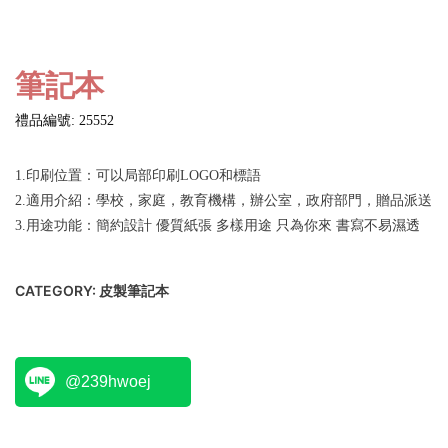
筆記本
禮品編號: 25552
1.印刷位置：可以局部印刷LOGO和標語
2.適用介紹：學校，家庭，教育機構，辦公室，政府部門，贈品派送
3.用途功能：簡約設計 優質紙張 多樣用途 只為你來 書寫不易濕透
CATEGORY:
皮製筆記本
@239hwoej