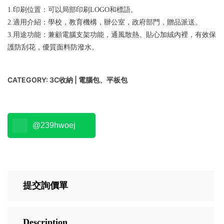
1.印刷位置：可以局部印刷LOGO和標語。
2.適用介紹：學校，教育機構，辦公室，政府部門，贈品派送。
3.用途功能：兼顧電腦支架功能，通風散熱。貼心加絨內裡，有效保
護防刮花，優質面料防潑水。
CATEGORY:
3C收納 | 電腦包、平板包
@239hwoej
提交詢價單
Description