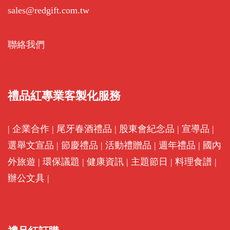
sales@redgift.com.tw
聯絡我們
禮品紅專業客製化服務
|
企業合作
|
尾牙春酒禮品
|
股東會紀念品
|
宣導品
|
選舉文宣品
|
節慶禮品
|
活動禮贈品
|
週年禮品
|
國內
外旅遊
|
環保議題
|
健康資訊
|
主題節日
|
料理食譜
|
辦公文具
|