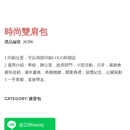
時尚雙肩包
禮品編號: 26396
1.印刷位置：可以局部印刷LOGO和標語
2.適用介紹：學校，辦公室，政府部門，小型活動，日常，展銷會
廣告促銷，週年慶典，商務饋贈，開業典禮，頒獎紀念，公關策劃
3.一手掌握，直接帶走。
CATEGORY:
後背包
@239hwoej