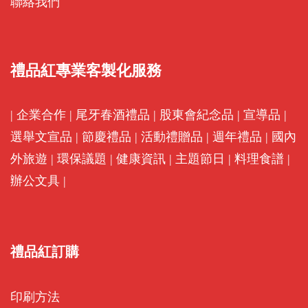
聯絡我們
禮品紅專業客製化服務
|
企業合作
|
尾牙春酒禮品
|
股東會紀念品
|
宣導品
|
選舉文宣品
|
節慶禮品
|
活動禮贈品
|
週年禮品
|
國內
外旅遊
|
環保議題
|
健康資訊
|
主題節日
|
料理食譜
|
辦公文具
|
禮品紅訂購
印刷方法