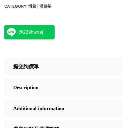
CATEGORY:
滑鼠 | 滑鼠墊
@239hwoej
提交詢價單
Description
Additional information