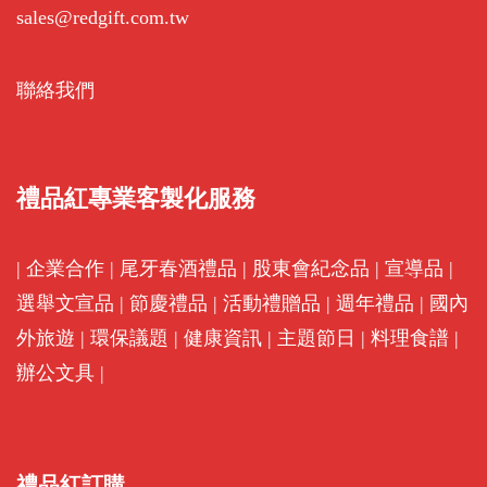
sales@redgift.com.tw
聯絡我們
禮品紅專業客製化服務
|
企業合作
|
尾牙春酒禮品
|
股東會紀念品
|
宣導品
|
選舉文宣品
|
節慶禮品
|
活動禮贈品
|
週年禮品
|
國內
外旅遊
|
環保議題
|
健康資訊
|
主題節日
|
料理食譜
|
辦公文具
|
禮品紅訂購