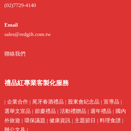
(02)7729-4140
Email
sales@redgift.com.tw
聯絡我們
禮品紅專業客製化服務
|
企業合作
|
尾牙春酒禮品
|
股東會紀念品
|
宣導品
|
選舉文宣品
|
節慶禮品
|
活動禮贈品
|
週年禮品
|
國內
外旅遊
|
環保議題
|
健康資訊
|
主題節日
|
料理食譜
|
辦公文具
|