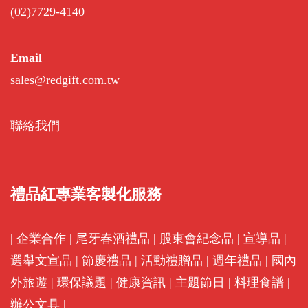
(02)7729-4140
Email
sales@redgift.com.tw
聯絡我們
禮品紅專業客製化服務
|
企業合作
|
尾牙春酒禮品
|
股東會紀念品
|
宣導品
|
選舉文宣品
|
節慶禮品
|
活動禮贈品
|
週年禮品
|
國內
外旅遊
|
環保議題
|
健康資訊
|
主題節日
|
料理食譜
|
辦公文具
|