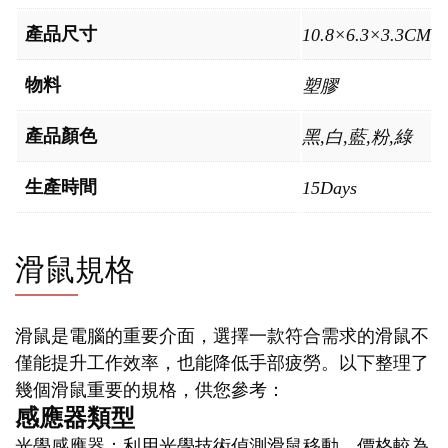
產品尺寸
10.8×6.3×3.3CM
物料
塑膠
產品顏色
黑,白,藍,粉,綠
生產時間
15Days
滑鼠規格
滑鼠是電腦的重要介面，選擇一款符合需求的滑鼠不
僅能提升工作效率，也能降低手部疲勞。以下整理了
幾個滑鼠重要的規格，供您參考：
感應器類型
光學感應器：利用光學技術偵測滑鼠移動，價格較為