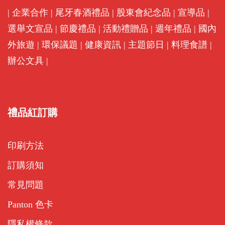
|
企業合作
|
尾牙春酒禮品
|
股東會紀念品
|
宣導品
|
選舉文宣品
|
節慶禮品
|
活動禮贈品
|
週年禮品
|
國內
外旅遊
|
環保議題
|
健康資訊
|
主題節日
|
料理食譜
|
辦公文具
|
禮品紅訂購
印刷方法
訂購須知
常見問題
Panton 色卡
隱私權條款