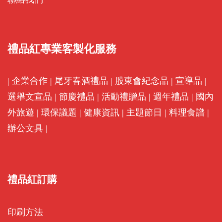
禮品紅專業客製化服務
|
企業合作
|
尾牙春酒禮品
|
股東會紀念品
|
宣導品
|
選舉文宣品
|
節慶禮品
|
活動禮贈品
|
週年禮品
|
國內
外旅遊
|
環保議題
|
健康資訊
|
主題節日
|
料理食譜
|
辦公文具
|
禮品紅訂購
印刷方法