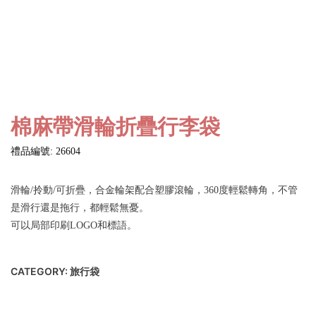
棉麻帶滑輪折疊行李袋
禮品編號: 26604
滑輪/拎動/可折疊，合金輪架配合塑膠滾輪，360度輕鬆轉角，不管
是滑行還是拖行，都輕鬆無憂。
可以局部印刷LOGO和標語。
CATEGORY:
旅行袋