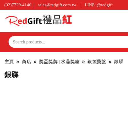
(02)7729-4140
sales@redgift.com.tw
LINE: @redgift
主頁
商店
獎盃獎牌 | 水晶獎座
銀製獎盤
銀碟
銀碟