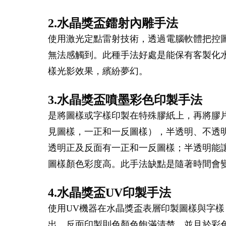
2.水晶獎盃鐳射內雕手法
使用激光定點雷射技術，透過電腦軟體把控
無法感觸到。此種手法好處是能保有客製化
樣光影效果，繽紛夢幻。
3.水晶獎盃噴墨彩色印製手法
是將圖樣或字樣印製在特殊膠紙上，再將膠
見圖樣，一正和一反圖樣），半透明、不透
透明正及反面有一正和一反圖樣；半透明能
圖樣顏色彩度高。此手法缺點是隨著時間會
4.水晶獎盃UV印製手法
使用UV機器在水晶獎盃表層印製圖樣與字樣
出，反面印製則色顏色飽滿清楚。並且於彩