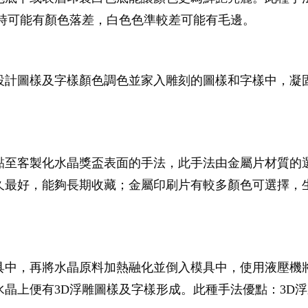
製時可能有顏色落差，白色色準較差可能有毛邊。
設計圖樣及字樣顏色調色並家入雕刻的圖樣和字樣中，凝
黏至客製化水晶獎盃表面的手法，此手法由金屬片材質的
久最好，能夠長期收藏；金屬印刷片有較多顏色可選擇，
具中，再將水晶原料加熱融化並倒入模具中，使用液壓機
晶上便有3D浮雕圖樣及字樣形成。此種手法優點：3D