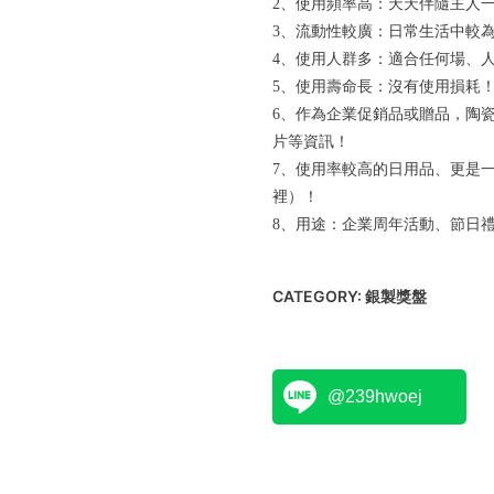
2、使用頻率高：天天伴隨主人
3、流動性較廣：日常生活中較
4、使用人群多：適合任何場、
5、使用壽命長：沒有使用損耗
6、作為企業促銷品或贈品，陶瓷
片等資訊！
7、使用率較高的日用品、更是
裡）！
8、用途：企業周年活動、節日
CATEGORY:
銀製獎盤
@239hwoej