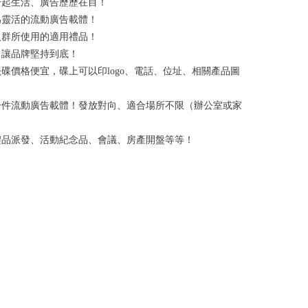
一起生活、廣告歷歷在目！
為靈活的流動廣告載體！
人群所使用的適用禮品！
！讓品牌堅持到底！
碟價格便宜，碟上可以印logo、電話、位址、相關產品圖
一件流動廣告載體！發放對向、適合場所不限（辦公室或家
禮品派發、活動紀念品、會議、房產開盤等等！