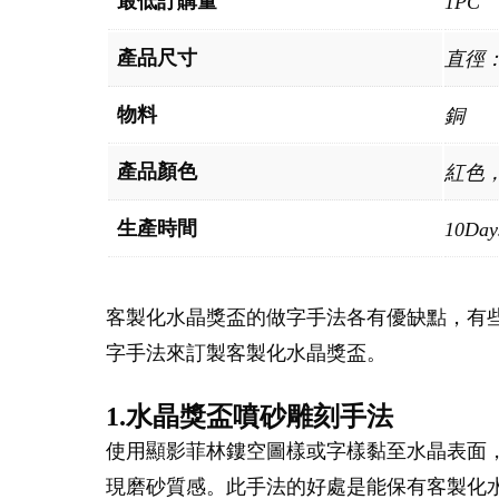
最低訂購量
1PC
產品尺寸
直徑：2
物料
銅
產品顏色
紅色
生產時間
10Day
客製化水晶獎盃的做字手法各有優缺點，有
字手法來訂製客製化水晶獎盃。
1.水晶獎盃噴砂雕刻手法
使用顯影菲林鏤空圖樣或字樣黏至水晶表面
現磨砂質感。此手法的好處是能保有客製化