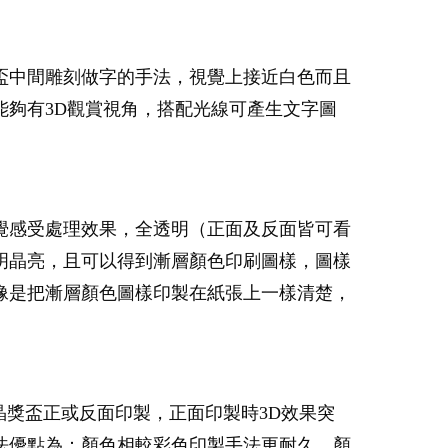
盃中間雕刻做字的手法，視覺上接近白色而且
夠有3D觀賞視角，搭配光線可產生文字圖
覺感受處理效果，全透明（正面及反面皆可看
明晶亮，且可以得到漸層顏色印刷圖樣，圖樣
像是把漸層顏色圖樣印製在紙張上一樣清楚，
晶獎盃正或反面印製，正面印製時3D效果突
法優點為：顏色相較彩色印製手法更耐久，顏