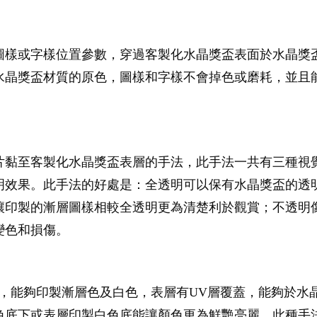
圖樣或字樣位置參數，穿過客製化水晶獎盃表面於水晶獎
水晶獎盃材質的原色，圖樣和字樣不會掉色或磨耗，並且能
片黏至客製化水晶獎盃表層的手法，此手法一共有三種視
明效果。此手法的好處是：全透明可以保有水晶獎盃的透
讓印製的漸層圖樣相較全透明更為清楚利於觀賞；不透明
變色和損傷。
，能夠印製漸層色及白色，表層有UV層覆蓋，能夠於水
色底下或表層印製白色底能讓顏色更為鮮艷亮麗。此種手