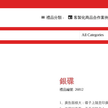
禮品分類
客製化商品合作案
銀碟
禮品編號: 26812
1、廣告面積大：碟子上隨意印