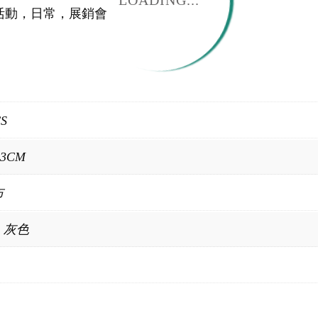
LOADING...
活動，日常，展銷會
CS
23CM
布
，灰色