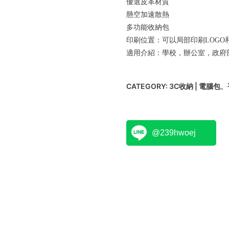
優選皮革材質
懸空加速散熱
多功能收納包
印刷位置：可以局部印刷LOGO
適用介紹：學校，辦公室，政府
CATEGORY:
3C收納 | 電腦包
@239hwoej