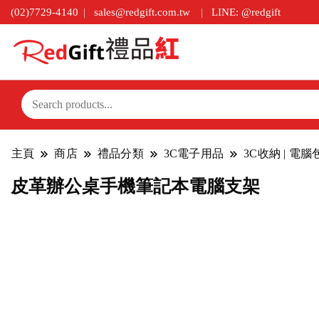
(02)7729-4140
sales@redgift.com.tw
LINE: @redgift
主頁
商店
禮品分類
3C電子用品
3C收納 | 電
皮革辦公桌手機筆記本電腦支架